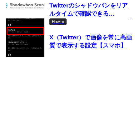
Twitterのシャドウバンをリア
ルタイムで確認できる
「Shadowban Scanner」の使
HowTo
い方
X（Twitter）で画像を常に高画
質で表示する設定【スマホ】