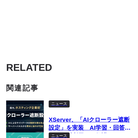
RELATED
関連記事
ニュース
XServer、「AIクローラー遮断
設定」を実装 AI学習・回答生
成の無断利用から保護
ニュース