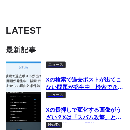
LATEST
最新記事
ニュース
Xの検索で過去ポストが出てこ
ない問題が発生中 検索できな
い・おかしい理由と条件は？
ニュース
Xの長押しで変化する画像がう
ざい？Xは「スパム攻撃」とし
て取り締まりを開始
HowTo