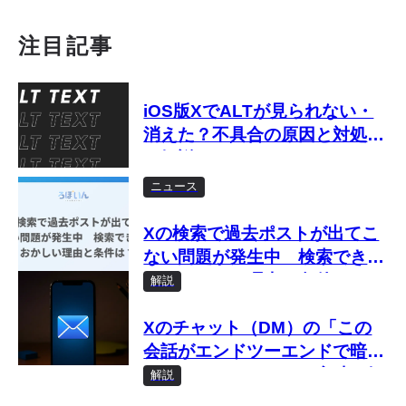
注目記事
iOS版XでALTが見られない・
消えた？不具合の原因と対処法
を解説
ニュース
Xの検索で過去ポストが出てこ
ない問題が発生中 検索できな
い・おかしい理由と条件は？
解説
Xのチャット（DM）の「この
会話がエンドツーエンドで暗号
化されました」とは？意味を解
解説
説