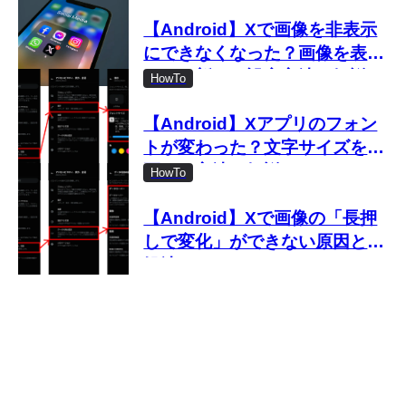
【Android】Xで画像を非表示
にできなくなった？画像を表示
しない新しい設定方法を解説
HowTo
【Android】Xアプリのフォン
トが変わった？文字サイズを変
更する方法を解説
HowTo
【Android】Xで画像の「長押
しで変化」ができない原因と対
処法