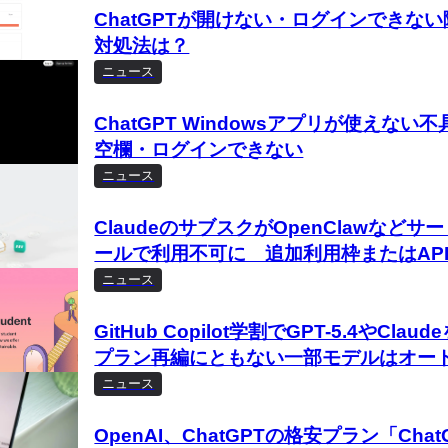
ChatGPTが開けない・ログインでき
対処法は？
ニュース
ChatGPT Windowsアプリが使えな
空欄・ログインできない
ニュース
ClaudeのサブスクがOpenClawなど
ールで利用不可に 追加利用枠またはAP
ニュース
GitHub Copilot学割でGPT-5.4やCl
プラン再編にともない一部モデルはオー
ニュース
OpenAI、ChatGPTの格安プラン「Chat