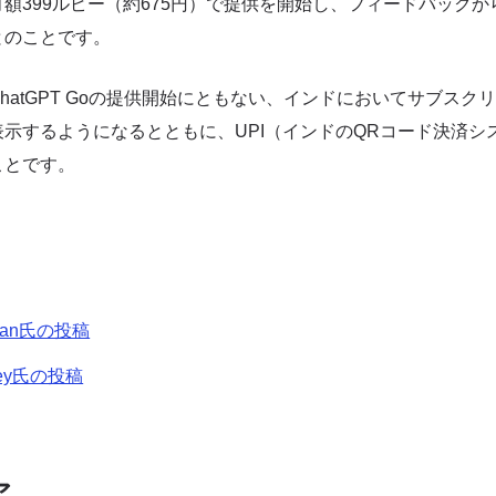
額399ルピー（約675円）で提供を開始し、フィードバック
とのことです。
hatGPT Goの提供開始にともない、インドにおいてサブスク
示するようになるとともに、UPI（インドのQRコード決済シ
ことです。
tman氏の投稿
rley氏の投稿
ア