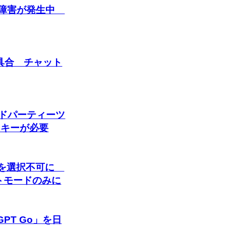
ない障害が発生中
い不具合 チャット
サードパーティーツ
Iキーが必要
audeを選択不可に
トモードのみに
GPT Go」を日