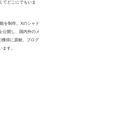
なくてどこにでもいま
機能を制作。Xのシャド
rd」を公開し、国内外のメ
izeの獲得に貢献。ブログ
います。