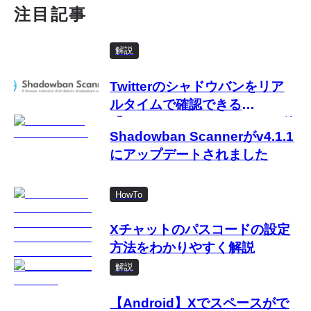
注目記事
解説
Twitterのシャドウバンをリア
ルタイムで確認できる
「Shadowban Scanner」の使
Shadowban Scannerがv4.1.1
い方
にアップデートされました
HowTo
Xチャットのパスコードの設定
方法をわかりやすく解説
解説
【Android】Xでスペースがで