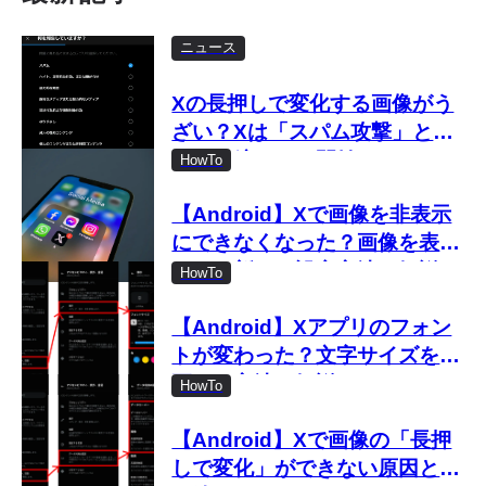
ニュース
Xの長押しで変化する画像がう
ざい？Xは「スパム攻撃」とし
て取り締まりを開始
HowTo
【Android】Xで画像を非表示
にできなくなった？画像を表示
しない新しい設定方法を解説
HowTo
【Android】Xアプリのフォン
トが変わった？文字サイズを変
更する方法を解説
HowTo
【Android】Xで画像の「長押
しで変化」ができない原因と対