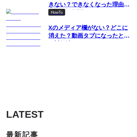
きない？できなくなった理由と
対処法を解説
HowTo
Xのメディア欄がない？どこに
消えた？動画タブになったとき
の対処法
LATEST
最新記事