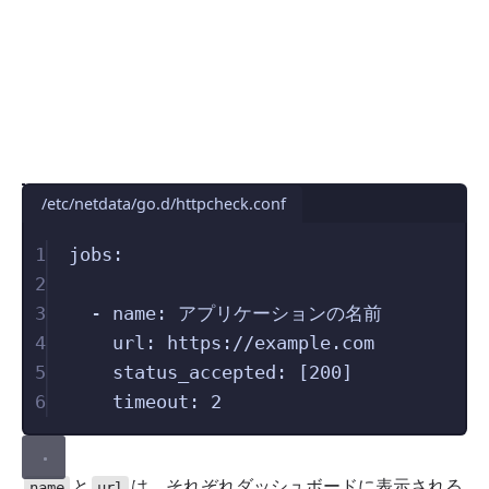
/etc/netdata/go.d/httpcheck.conf
1
jobs
:
2
3
-
name
:
アプリケーションの名前
4
url
:
https://example.com
5
status_accepted
:
[
200
]
6
timeout
:
2
と
は、それぞれダッシュボードに表示される
name
url