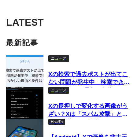
LATEST
最新記事
ニュース
Xの検索で過去ポストが出てこ
ない問題が発生中 検索できな
い・おかしい理由と条件は？
ニュース
Xの長押しで変化する画像がう
ざい？Xは「スパム攻撃」とし
て取り締まりを開始
HowTo