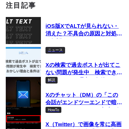
注目記事
iOS版XでALTが見られない・
消えた？不具合の原因と対処法
を解説
ニュース
Xの検索で過去ポストが出てこ
ない問題が発生中 検索できな
い・おかしい理由と条件は？
解説
Xのチャット（DM）の「この
会話がエンドツーエンドで暗号
化されました」とは？意味を解
HowTo
説
X（Twitter）で画像を常に高画