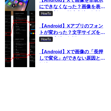
【Android】Xで画像を非表示
にできなくなった？画像を表示
しない新しい設定方法を解説
HowTo
【Android】Xアプリのフォン
トが変わった？文字サイズを変
更する方法を解説
HowTo
【Android】Xで画像の「長押
しで変化」ができない原因と対
処法