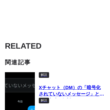
RELATED
関連記事
解説
Xチャット（DM）の「暗号化
されていないメッセージ」と
は？意味を解説
解説