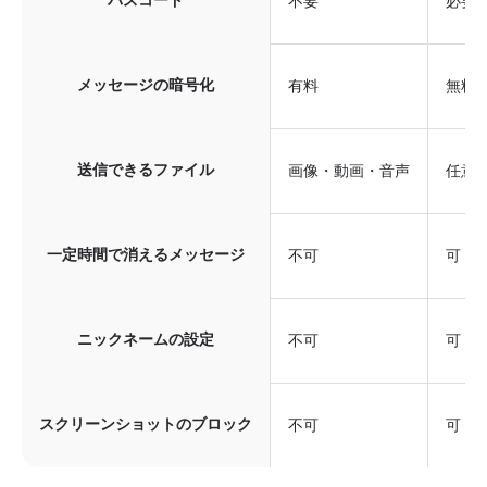
パスコード
不要
必要
メッセージの暗号化
有料
無料
送信できるファイル
画像・動画・音声
任意
一定時間で消えるメッセージ
不可
可
ニックネームの設定
不可
可
スクリーンショットのブロック
不可
可（