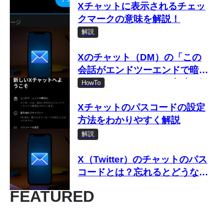
Xチャットに表示されるチェッ
クマークの意味を解説！
解説
Xのチャット（DM）の「この
会話がエンドツーエンドで暗号
化されました」とは？意味を解
HowTo
説
Xチャットのパスコードの設定
方法をわかりやすく解説
解説
X（Twitter）のチャットのパス
コードとは？忘れるとどうな
る？
FEATURED