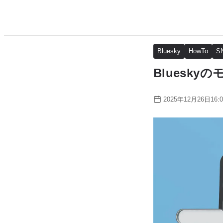
Bluesky
HowTo
S
Bluesk
2025年12月26日16:0