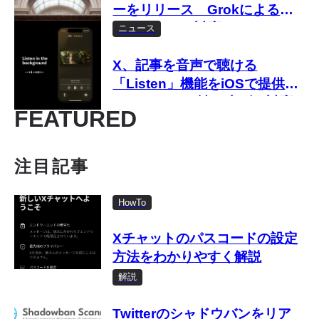
ーをリリース Grokによる編
集やぼかしに対応
ニュース
X、記事を音声で聴ける
「Listen」機能をiOSで提供
Grok Voiceで読み上げに対応
FEATURED
注目記事
HowTo
Xチャットのパスコードの設定
方法をわかりやすく解説
解説
Twitterのシャドウバンをリア