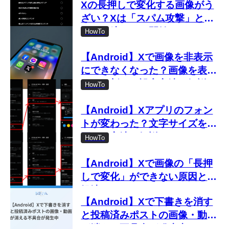
Xの長押しで変化する画像がう
ざい？Xは「スパム攻撃」とし
て取り締まりを開始
HowTo
【Android】Xで画像を非表示
にできなくなった？画像を表示
しない新しい設定方法を解説
HowTo
【Android】Xアプリのフォン
トが変わった？文字サイズを変
更する方法を解説
HowTo
【Android】Xで画像の「長押
しで変化」ができない原因と対
処法
【Android】Xで下書きを消す
と投稿済みポストの画像・動画
が消える不具合が発生中