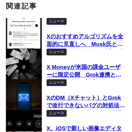
関連記事
ニュース
Xのおすすめアルゴリズムを全
面的に見直しへ Musk氏と
Bier氏がタイムライン改善に言
ニュース
及
X Moneyが米国の課金ユーザ
ーに限定公開 Grok連携と収
益受け取りにも対応
ニュース
XのDM（Xチャット）とGrok
で改行できないバグの対処法
Enterを押すと送信される不具
ニュース
合がスマホで発生中
X、iOSで新しい画像エディタ