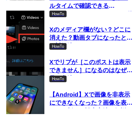
ルタイムで確認できる
「Shadowban Scanner」の使
HowTo
い方
Xのメディア欄がない？どこに
消えた？動画タブになったとき
の対処法
HowTo
Xでリプが［このポストは表示
できません］になるのはなぜ？
見る方法は？
HowTo
【Android】Xで画像を非表示
にできなくなった？画像を表示
しない新しい設定方法を解説