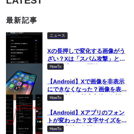
LATEST
最新記事
ニュース
Xの長押しで変化する画像がう
ざい？Xは「スパム攻撃」とし
て取り締まりを開始
HowTo
【Android】Xで画像を非表示
にできなくなった？画像を表示
しない新しい設定方法を解説
HowTo
【Android】Xアプリのフォン
トが変わった？文字サイズを変
更する方法を解説
HowTo