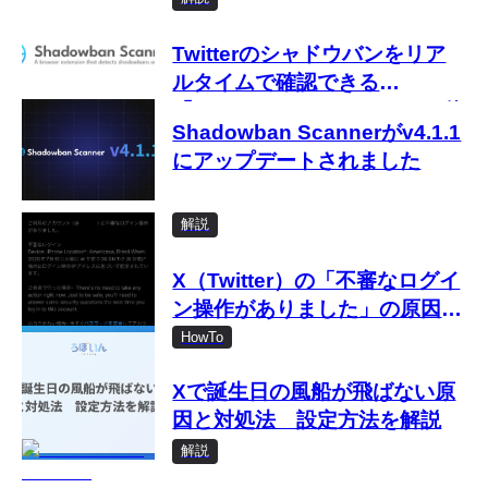
Twitterのシャドウバンをリア
ルタイムで確認できる
「Shadowban Scanner」の使
Shadowban Scannerがv4.1.1
い方
にアップデートされました
解説
X（Twitter）の「不審なログイ
ン操作がありました」の原因と
対処法
HowTo
Xで誕生日の風船が飛ばない原
因と対処法 設定方法を解説
解説