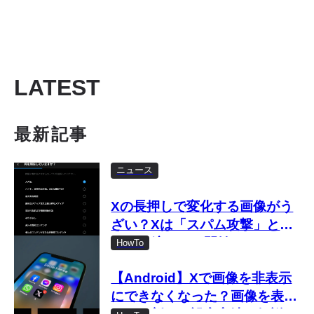
LATEST
最新記事
ニュース
Xの長押しで変化する画像がう
ざい？Xは「スパム攻撃」とし
て取り締まりを開始
HowTo
【Android】Xで画像を非表示
にできなくなった？画像を表示