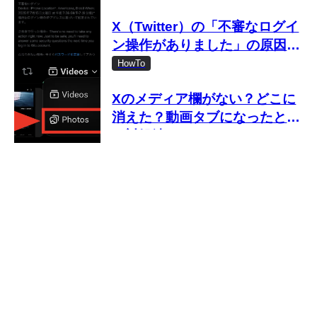
X（Twitter）の「不審なログイ
ン操作がありました」の原因と
対処法
HowTo
Xのメディア欄がない？どこに
消えた？動画タブになったとき
の対処法