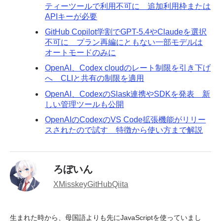
ティーツールで利用不可に 追加利用枠または
APIキーが必要
GitHub Copilot学割でGPT-5.4やClaudeを選択
不可に プラン再編にともない一部モデルは
オートモードのみに
OpenAI、Codex cloudのレート制限を引き下げ
へ CLIと共有の制限を適用
OpenAI、CodexのSlask連携やSDKを発表 新
しい管理ツールも公開
OpenAIのCodexのVS Code拡張機能がリリー
スされたので試す 特徴から使い方まで解説
ろぼいん
X
Misskey
GitHub
Qiita
生まれた時から、母国語よりも先にJavaScriptを使っていまし