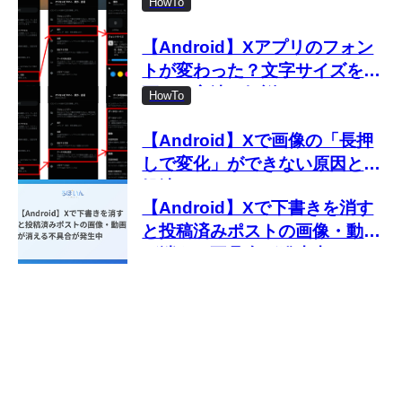
しない新しい設定方法を解説
HowTo
【Android】Xアプリのフォン
トが変わった？文字サイズを変
更する方法を解説
HowTo
【Android】Xで画像の「長押
しで変化」ができない原因と対
処法
【Android】Xで下書きを消す
と投稿済みポストの画像・動画
が消える不具合が発生中