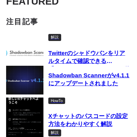
FEATURED
注目記事
解説
Twitterのシャドウバンをリア
ルタイムで確認できる
「Shadowban Scanner」の使
Shadowban Scannerがv4.1.1
い方
にアップデートされました
HowTo
Xチャットのパスコードの設定
方法をわかりやすく解説
解説