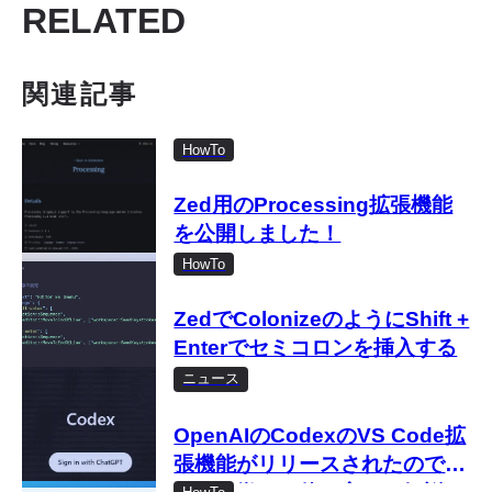
RELATED
関連記事
HowTo
Zed用のProcessing拡張機能
を公開しました！
HowTo
ZedでColonizeのようにShift +
Enterでセミコロンを挿入する
ニュース
OpenAIのCodexのVS Code拡
張機能がリリースされたので試