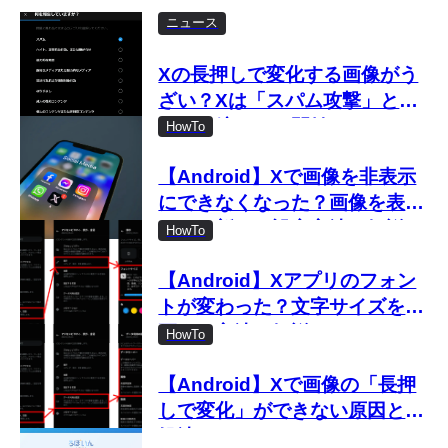
ニュース
Xの長押しで変化する画像がう
ざい？Xは「スパム攻撃」とし
て取り締まりを開始
HowTo
【Android】Xで画像を非表示
にできなくなった？画像を表示
しない新しい設定方法を解説
HowTo
【Android】Xアプリのフォン
トが変わった？文字サイズを変
更する方法を解説
HowTo
【Android】Xで画像の「長押
しで変化」ができない原因と対
処法