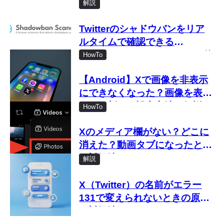
解説
Twitterのシャドウバンをリア
ルタイムで確認できる
「Shadowban Scanner」の使
HowTo
い方
【Android】Xで画像を非表示
にできなくなった？画像を表示
しない新しい設定方法を解説
HowTo
Xのメディア欄がない？どこに
消えた？動画タブになったとき
の対処法
解説
X（Twitter）の名前がエラー
131で変えられないときの原因
と対処法