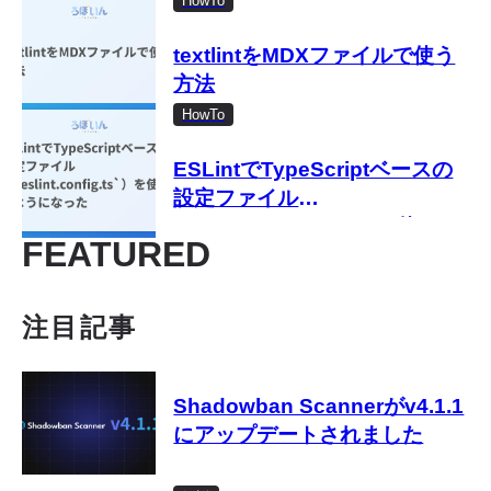
す 特徴から使い方まで解説
HowTo
textlintをMDXファイルで使う
方法
HowTo
ESLintでTypeScriptベースの
設定ファイル
（`eslint.config.ts`）を使える
FEATURED
ようになった
注目記事
Shadowban Scannerがv4.1.1
にアップデートされました