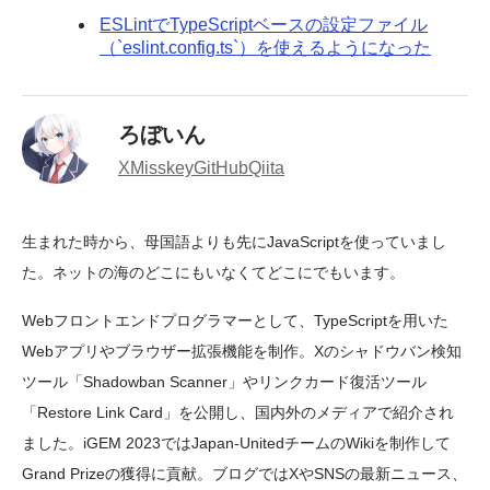
ESLintでTypeScriptベースの設定ファイル
（`eslint.config.ts`）を使えるようになった
ろぼいん
X
Misskey
GitHub
Qiita
生まれた時から、母国語よりも先にJavaScriptを使っていまし
た。ネットの海のどこにもいなくてどこにでもいます。
Webフロントエンドプログラマーとして、TypeScriptを用いた
Webアプリやブラウザー拡張機能を制作。Xのシャドウバン検知
ツール「Shadowban Scanner」やリンクカード復活ツール
「Restore Link Card」を公開し、国内外のメディアで紹介され
ました。iGEM 2023ではJapan-UnitedチームのWikiを制作して
Grand Prizeの獲得に貢献。ブログではXやSNSの最新ニュース、