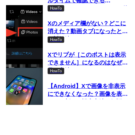
ルタイムで確認できる
「Shadowban Scanner」の使
HowTo
い方
Xのメディア欄がない？どこに
消えた？動画タブになったとき
の対処法
HowTo
Xでリプが［このポストは表示
できません］になるのはなぜ？
見る方法は？
HowTo
【Android】Xで画像を非表示
にできなくなった？画像を表示
しない新しい設定方法を解説