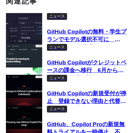
関連記事
ニュース
GitHub Copilotの無料・学生プ
ランでモデル選択不可に
Autoのみに仕様変更
ニュース
GitHub Copilotがクレジットベ
ースの課金へ移行 6月からの
変更点を徹底解説
ニュース
GitHub Copilotの新規受付が停
止 登録できない理由と代替手
段は？
ニュース
GitHub、Copilot Proの新規無
料トライアルを一時停止 不正