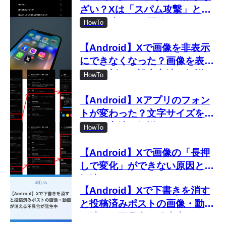
ざい？Xは「スパム攻撃」とし
て取り締まりを開始
HowTo
【Android】Xで画像を非表示
にできなくなった？画像を表示
しない新しい設定方法を解説
HowTo
【Android】Xアプリのフォン
トが変わった？文字サイズを変
更する方法を解説
HowTo
【Android】Xで画像の「長押
しで変化」ができない原因と対
処法
【Android】Xで下書きを消す
と投稿済みポストの画像・動画
が消える不具合が発生中