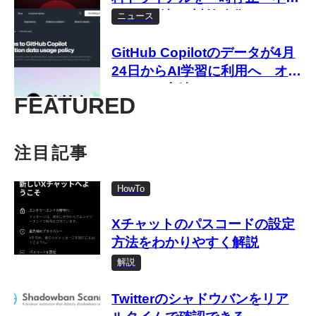
利用の増加で対策強化へ
ニュース
GitHub Copilotのデータが4月
24日からAI学習に利用へ オプ
トアウト方法は？
FEATURED
注目記事
HowTo
Xチャットのパスコードの設定
方法をわかりやすく解説
解説
Twitterのシャドウバンをリア