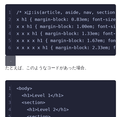
1
/* xは:is(article, aside, nav, section
2
x 
h1
 { 
margin-block
: 
0.83
em
; 
font-size
3
x x 
h1
 { 
margin-block
: 
1.00
em
; 
font-si
4
x x x 
h1
 { 
margin-block
: 
1.33
em
; 
font-
5
x x x x 
h1
 { 
margin-block
: 
1.67
em
; 
fon
6
x x x x x 
h1
 { 
margin-block
: 
2.33
em
; 
f
たとえば、このようなコードがあった場合、
1
<
body
>
2
<
h1
>
Level 1
</
h1
>
3
<
section
>
4
<
h1
>
Level 2
</
h1
>
5
<
section
>