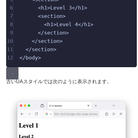
6
<
h1
>
Level 3
</
h1
>
7
<
section
>
8
<
h1
>
Level 4
</
h1
>
9
</
section
>
10
</
section
>
11
</
section
>
12
</
body
>
古いUAスタイルでは次のように表示されます。