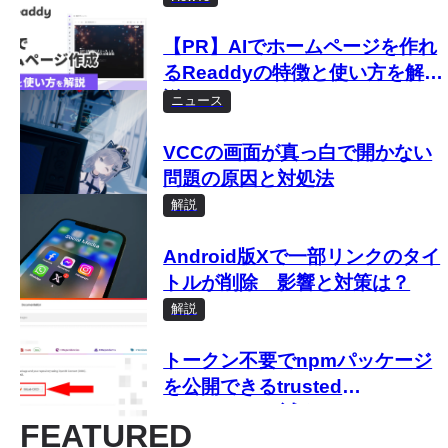
【PR】AIでホームページを作れ
るReaddyの特徴と使い方を解
説！ノーコードでWebサイトを
ニュース
公開しよう
VCCの画面が真っ白で開かない
問題の原因と対処法
解説
Android版Xで一部リンクのタイ
トルが削除 影響と対策は？
解説
トークン不要でnpmパッケージ
を公開できるtrusted
publishingを試す
FEATURED