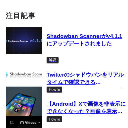
注目記事
Shadowban Scannerがv4.1.1
にアップデートされました
解説
Twitterのシャドウバンをリアル
タイムで確認できる
「Shadowban Scanner」の使
HowTo
い方
【Android】Xで画像を非表示に
できなくなった？画像を表示し
ない新しい設定方法を解説
HowTo