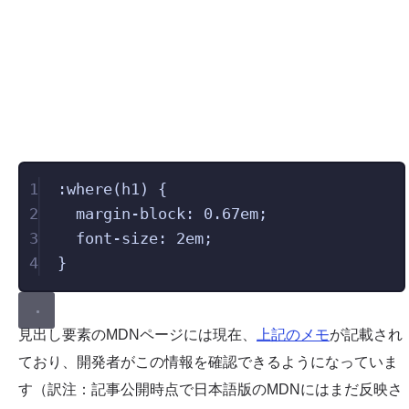
1
:
where
(
h1
) {
2
margin-block
: 
0.67
em
;
3
font-size
: 
2
em
;
4
}
見出し要素のMDNページには現在、
上記のメモ
が記載され
ており、開発者がこの情報を確認できるようになっていま
す（訳注：記事公開時点で日本語版のMDNにはまだ反映さ