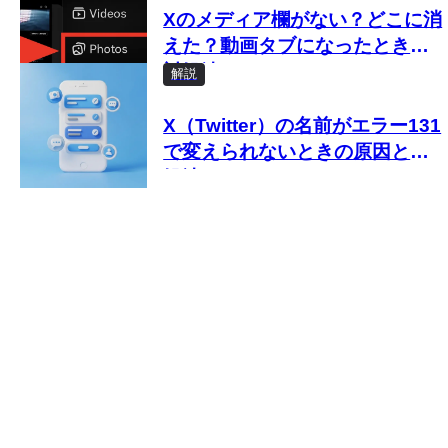
Xのメディア欄がない？どこに消
えた？動画タブになったときの
対処法
解説
X（Twitter）の名前がエラー131
で変えられないときの原因と対
処法