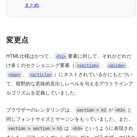
まとめ
変更点
HTML仕様はかつて、
要素に対して、それがどれだ
<h1>
け多くのセクショニング要素（
、
、
<section>
<aside>
、
）にネストされているかにもとづい
<nav>
<article>
て、暗黙的な意味的見出しレベルを与えるアウトラインア
ルゴリズムを定義していました。
ブラウザーのレンダリングは、
が
と
section > h1
<h2>
同じフォントサイズとマージンをもっていました。また、
は
というように表現され
section > section > h1
<h3>