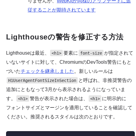
りませんが、
WebKitが同様のアップデートに追
従することが期待されています
Lighthouseの警告を修正する方法
Lighthouseは最近、
要素に
が指定されて
<h1>
font-size
いないサイトに対して、ChromiumのDevTools警告にもと
づいた
チェックを継承しました
。新しいルールは
と呼ばれ、非推奨警告の
H1UserAgentFontSizeInSection
追加にともなって3月から表示されるようになっていま
す。
警告が表示された場合は、
に明示的に
<h1>
<h1>
フォントサイズとマージンを適用していることを確認して
ください。推奨されるスタイルは次のとおりです。