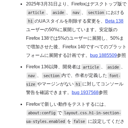
2025年3月31日より、Firefoxはデスクトップ版で
、
、
、
における
article
aside
nav
section
のUAスタイルを削除する変更を、
Beta 138
h1
ユーザーの50%に展開しています。安定版の
Firefox 138では5%のユーザーに展開し、50%ま
で増加させた後、Firefox 140ですべてのプラット
フォームに展開する計画です。
bug 1885509
参照
Firefox 136以降、開発者は
、
、
article
aside
、
内で、作者が定義した
nav
section
font-
やマージンがない
に対してコンソール
size
h1
警告を確認できます。
bug 1937568
参照
Firefoxで新しい動作をテストするには、
で
about:config
layout.css.h1-in-section-
を
に設定してくださ
ua-styles.enabled
false