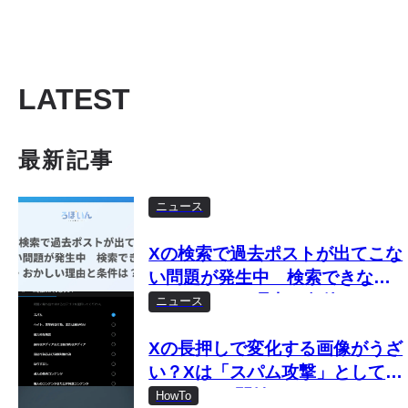
LATEST
最新記事
ニュース
Xの検索で過去ポストが出てこな
い問題が発生中 検索できな
い・おかしい理由と条件は？
ニュース
Xの長押しで変化する画像がうざ
い？Xは「スパム攻撃」として取
り締まりを開始
HowTo