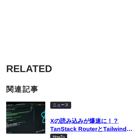
RELATED
関連記事
ニュース
Xの読み込みが爆速に！？
TanStack RouterとTailwindへ
移行開始
HowTo