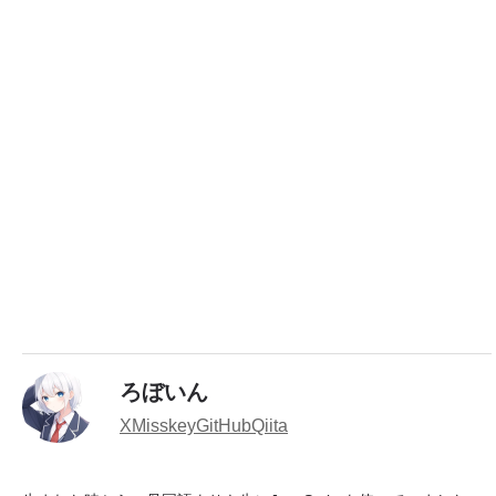
ろぼいん
X
Misskey
GitHub
Qiita