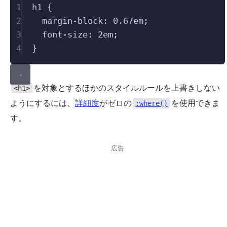
1
h1
 {
2
margin-block
: 
0.67
em
;
3
font-size
: 
2
em
;
4
}
を対象とするほかのスタイルルールを上書きしない
<h1>
ようにするには、
詳細度
がゼロの
を使用できま
:where()
す。
広告