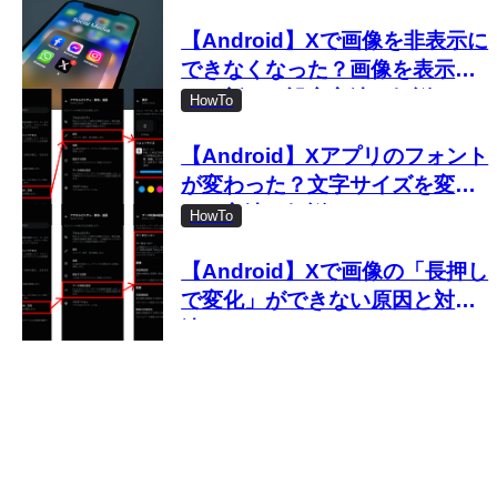
【Android】Xで画像を非表示に
できなくなった？画像を表示し
ない新しい設定方法を解説
HowTo
【Android】Xアプリのフォント
が変わった？文字サイズを変更
する方法を解説
HowTo
【Android】Xで画像の「長押し
で変化」ができない原因と対処
法