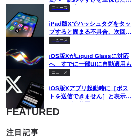
ンプルな表示に
ニュース
iPad版Xでハッシュタグをタッ
プすると固まる不具合、次回ア
ップデートで修正へ
ニュース
iOS版XがLiquid Glassに対応
へ すでに一部UIに自動適用も
ニュース
iOS版Xアプリ起動時に［ポス
トを送信できません］と表示さ
れるバグが修正
FEATURED
注目記事