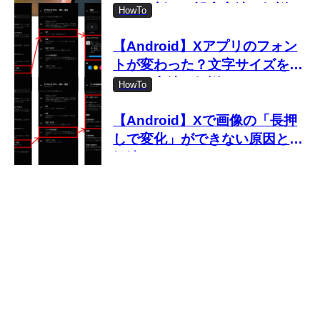
しない新しい設定方法を解説
HowTo
【Android】Xアプリのフォン
トが変わった？文字サイズを変
更する方法を解説
HowTo
【Android】Xで画像の「長押
しで変化」ができない原因と対
処法