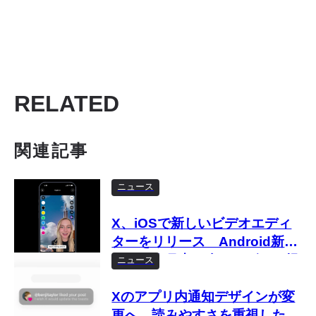
RELATED
関連記事
ニュース
X、iOSで新しいビデオエディ
ターをリリース Android新ア
プリも今月中に全ユーザーへ提
ニュース
供予定
Xのアプリ内通知デザインが変
更へ 読みやすさを重視したシ