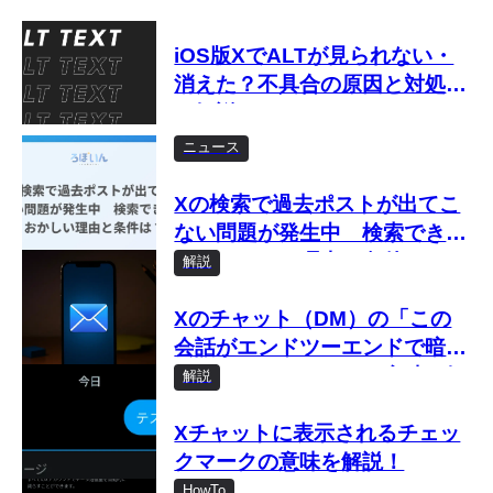
iOS版XでALTが見られない・
消えた？不具合の原因と対処法
を解説
ニュース
Xの検索で過去ポストが出てこ
ない問題が発生中 検索できな
い・おかしい理由と条件は？
解説
Xのチャット（DM）の「この
会話がエンドツーエンドで暗号
化されました」とは？意味を解
解説
説
Xチャットに表示されるチェッ
クマークの意味を解説！
HowTo