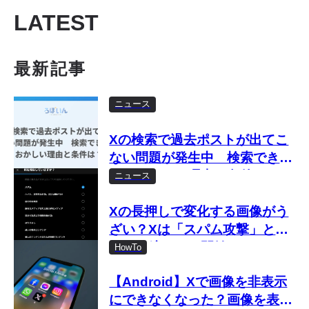
LATEST
最新記事
ニュース
Xの検索で過去ポストが出てこ
ない問題が発生中 検索できな
い・おかしい理由と条件は？
ニュース
Xの長押しで変化する画像がう
ざい？Xは「スパム攻撃」とし
て取り締まりを開始
HowTo
【Android】Xで画像を非表示
にできなくなった？画像を表示