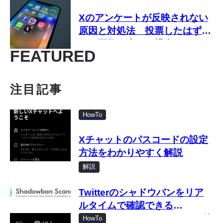
Xのアンケートが反映されない
原因と対処法 投票したはずな
のに票数が少ない場合は？
FEATURED
注目記事
HowTo
Xチャットのパスコードの設定
方法をわかりやすく解説
解説
Twitterのシャドウバンをリア
ルタイムで確認できる
「Shadowban Scanner」の使
HowTo