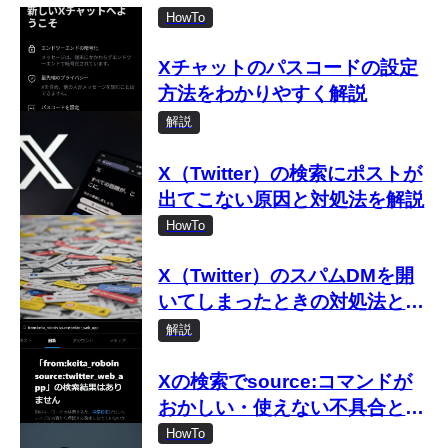
HowTo
Xチャットのパスコードの設定
方法をわかりやすく解説
解説
X（Twitter）の検索にポストが
出てこない原因と対処法を解説
HowTo
X（Twitter）のスパムDMを開
いてしまったときの対処法と気
をつけるべきこと
解説
Xの検索でsource:コマンドが
おかしい・使えない不具合と対
処法
HowTo