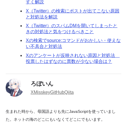
すく解説
X（Twitter）の検索にポストが出てこない原因
と対処法を解説
X（Twitter）のスパムDMを開いてしまったと
きの対処法と気をつけるべきこと
Xの検索でsource:コマンドがおかしい・使えな
い不具合と対処法
Xのアンケートが反映されない原因と対処法
投票したはずなのに票数が少ない場合は？
ろぼいん
X
Misskey
GitHub
Qiita
生まれた時から、母国語よりも先にJavaScriptを使っていまし
た。ネットの海のどこにもいなくてどこにでもいます。