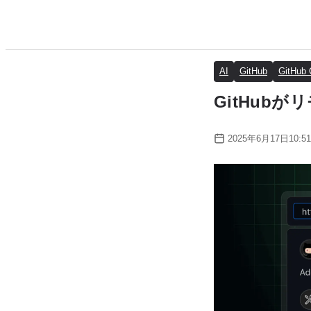
AI
GitHub
GitHub 
GitHub
2025年6月17日10:51