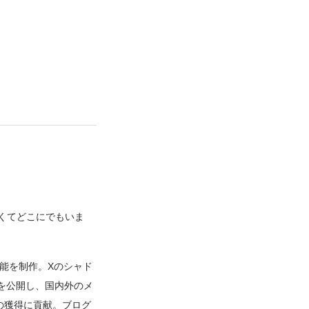
なくてどこにでもいま
機能を制作。Xのシャド
rd」を公開し、国内外のメ
izeの獲得に貢献。ブログ