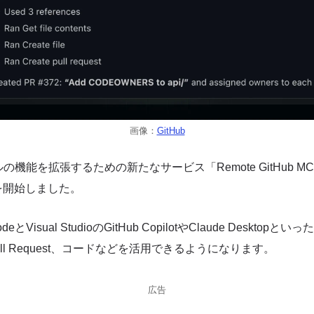
画像：
GitHub
ールの機能を拡張するための新たなサービス「Remote GitHub MCP
を開始しました。
とVisual StudioのGitHub CopilotやClaude Desktopと
e、Pull Request、コードなどを活用できるようになります。
広告