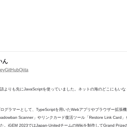
いん
key
GitHub
Qiita
よりも先にJavaScriptを使っていました。ネットの海のどこにもい
ログラマーとして、TypeScriptを用いたWebアプリやブラウザー拡張
owban Scanner」やリンクカード復活ツール「Restore Link Ca
GEM 2023ではJapan-UnitedチームのWikiを制作してGrand Pr